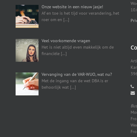
Woe
Onze website in een nieuw jasje!
10.
Af en toe is het tijd voor verandering, het
roer om en
[…]
Pri
Veel voorkomende vragen
Co
Het is niet altijd even makkelijk om de
financiële
[…]
Art
Kar
396
Vervanging van de VAR-WUO, wat nu?
Met de ingang van de wet DBA is er
behoorlijk wat
[…]
Bus
Mon
Fro
Wed
Fro