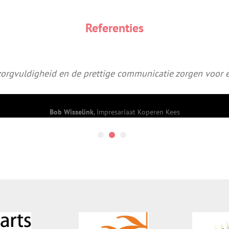
Referenties
zorgvuldigheid en de prettige communicatie zorgen voor 
Bob Wisselink
,
Impresariaat Koperen Kees