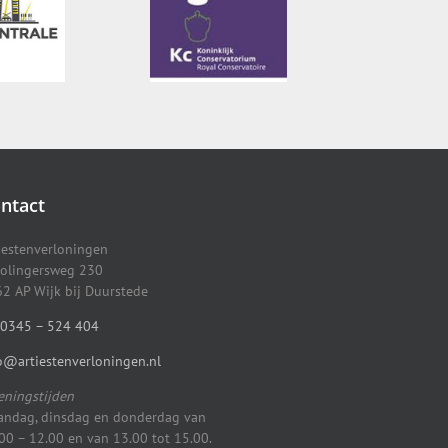
ntact
iestenverloningen
olingersweg 230
2 AP Wijk bij Duurstede
0345 – 524 404
o@artiestenverloningen.nl
ningstijden
ndag, dinsdag en donderdag van
00 – 12.00 en van 13.00 tot 15.00.