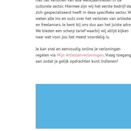
culturele sector. Hiermee zijn wij het eerste bedrijf da
zich gespecialiseerd heeft in deze specifieke sector. W
weten alle ins en outs over het verlonen van artieste
en freelancers. Je bent bij ons dus aan het juiste adre
We bieden een scherp tarief waarbij wij altijd kijken
naar wat voor jou het meest voordelig is.
Je kan snel en eenvoudig online je verloningen
regelen via
Mijn Artiestenverloningen
. Vraag toegan
aan zodat je gelijk opdrachten kunt indienen!