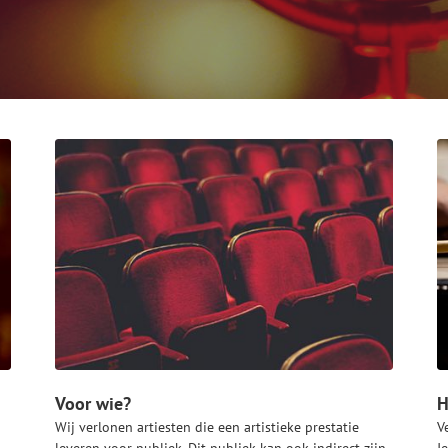
Voor wie?
H
Wij verlonen artiesten die een artistieke prestatie
V
leveren voor publiek. Dit publiek kan ook indirect zijn,
J