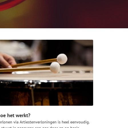
oe het werkt?
erlonen via Artiestenverloningen is heel eenvoudig.
e stuurt je gegevens aan ons door en op basis