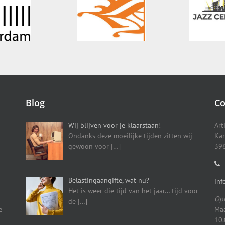
Blog
Co
Wij blijven voor je klaarstaan!
Art
Ondanks deze moeilijke tijden zitten wij
Kar
gewoon voor
[…]
396
Belastingaangifte, wat nu?
inf
Het is weer die tijd van het jaar… tijd voor
Ope
de
[…]
e
Maa
10.