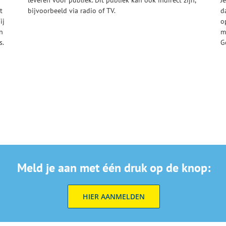
t
bijvoorbeeld via radio of TV.
d
ij
o
n
m
s.
G
g
Meld je aan met één druk op de knop:
HIER AANMELDEN