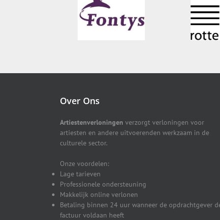
Over Ons
Artiestenverloningen
verzorgt verloningen voor
artiesten en andere uitvoerenden werkzaam in de
culturele sector.
Onze voordelen:
Lage tarieven
Professionele ondersteuning
Makkelijk online verlonen
Betaling binnen 24 uur wanneer de opdrachtgever d
factuur voldaan heeft