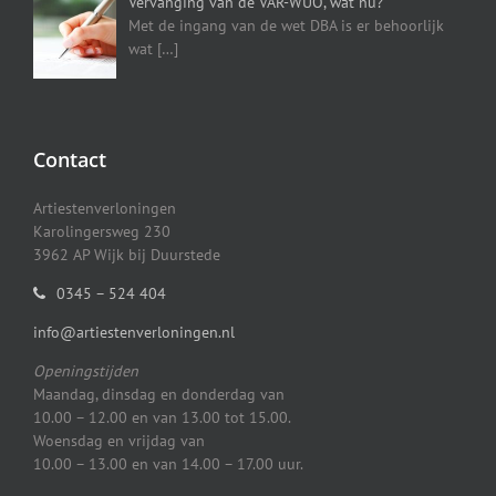
Vervanging van de VAR-WUO, wat nu?
Met de ingang van de wet DBA is er behoorlijk
wat
[…]
Contact
Artiestenverloningen
Karolingersweg 230
3962 AP Wijk bij Duurstede
0345 – 524 404
info@artiestenverloningen.nl
Openingstijden
Maandag, dinsdag en donderdag van
10.00 – 12.00 en van 13.00 tot 15.00.
Woensdag en vrijdag van
10.00 – 13.00 en van 14.00 – 17.00 uur.