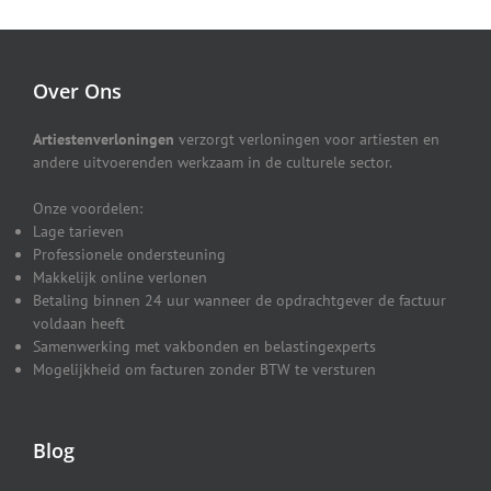
Over Ons
Artiestenverloningen
verzorgt verloningen voor artiesten en
andere uitvoerenden werkzaam in de culturele sector.
Onze voordelen:
Lage tarieven
Professionele ondersteuning
Makkelijk online verlonen
Betaling binnen 24 uur wanneer de opdrachtgever de factuur
voldaan heeft
Samenwerking met vakbonden en belastingexperts
Mogelijkheid om facturen zonder BTW te versturen
Blog