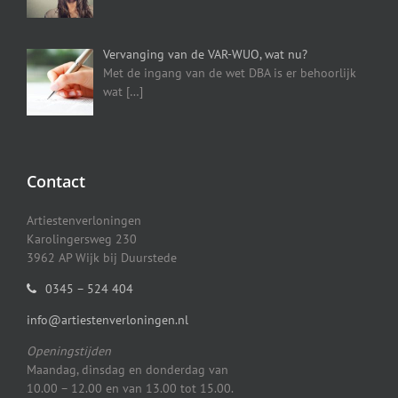
Vervanging van de VAR-WUO, wat nu?
Met de ingang van de wet DBA is er behoorlijk
wat
[…]
Contact
Artiestenverloningen
Karolingersweg 230
3962 AP Wijk bij Duurstede
0345 – 524 404
info@artiestenverloningen.nl
Openingstijden
Maandag, dinsdag en donderdag van
10.00 – 12.00 en van 13.00 tot 15.00.