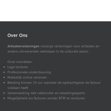
Over Ons
Artiestenverloningen
verzorgt verloningen voor artiesten en
andere uitvoerenden werkzaam in de culturele sector.
Onze voordelen:
Lage tarieven
Professionele ondersteuning
Makkelijk online verlonen
Betaling binnen 24 uur wanneer de opdrachtgever de factuur
voldaan heeft
Samenwerking met vakbonden en belastingexperts
Mogelijkheid om facturen zonder BTW te versturen