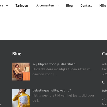
ers
Documenten
Tarieven
Blog
Contact
Mijn
Blog
Co
Wij blijven voor je klaarstaan!
Art
Ondanks deze moeilijke tijden zitten wij
Kar
gewoon voor
[…]
396
Belastingaangifte, wat nu?
inf
Het is weer die tijd van het jaar… tijd voor
Ope
de
[…]
e
Maa