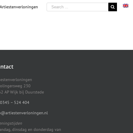
 Artiestenverloningen
ntact
iestenverloningen
olingersweg 230
2 AP Wijk bij Duurstede
0345 – 524 404
o@artiestenverloningen.nl
ningstijden
ndag, dinsdag en donderdag van