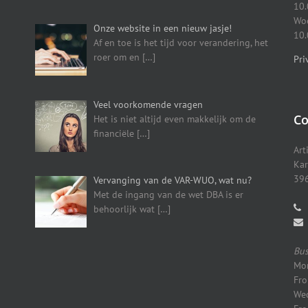
10.
Woe
Onze website in een nieuw jasje!
10.
Af en toe is het tijd voor verandering, het
roer om en
[…]
Pri
Veel voorkomende vragen
Co
Het is niet altijd even makkelijk om de
financiële
[…]
Art
Kar
396
Vervanging van de VAR-WUO, wat nu?
Met de ingang van de wet DBA is er
behoorlijk wat
[…]
Bus
Mon
Fro
Wed