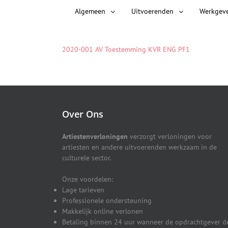
Algemeen
Uitvoerenden
Werkgev
2020-001 AV Toestemming KVR ENG PF1
Over Ons
Artiestenverloningen
verzorgt verloningen voor
artiesten en andere uitvoerenden werkzaam in de
culturele sector.
Onze voordelen:
Lage tarieven
Professionele ondersteuning
Makkelijk online verlonen
Betaling binnen 24 uur wanneer de opdrachtgever d