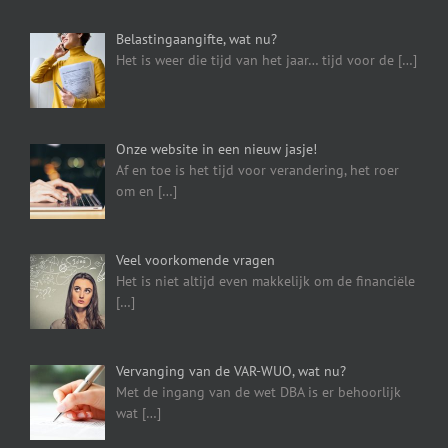
Belastingaangifte, wat nu?
Het is weer die tijd van het jaar… tijd voor de
[…]
Onze website in een nieuw jasje!
Af en toe is het tijd voor verandering, het roer
om en
[…]
Veel voorkomende vragen
Het is niet altijd even makkelijk om de financiële
[…]
Vervanging van de VAR-WUO, wat nu?
Met de ingang van de wet DBA is er behoorlijk
wat
[…]