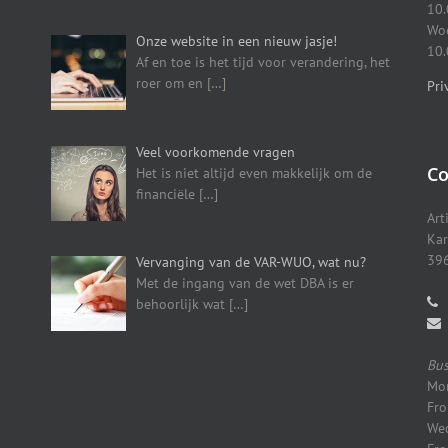
10.
Woe
Onze website in een nieuw jasje!
10.
Af en toe is het tijd voor verandering, het
roer om en
[…]
Pri
Veel voorkomende vragen
Co
Het is niet altijd even makkelijk om de
financiële
[…]
Art
Kar
396
Vervanging van de VAR-WUO, wat nu?
Met de ingang van de wet DBA is er
behoorlijk wat
[…]
Bus
Mon
Fro
Wed