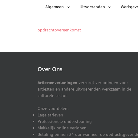
Algemeen
Uitvoerenden
Werkgev
opdrachtovereenkomst
Over Ons
Artiestenverloningen
verzorgt verloningen voor
artiesten en andere uitvoerenden werkzaam in de
culturele sector.
Onze voordelen:
Lage tarieven
Professionele ondersteuning
Makkelijk online verlonen
Betaling binnen 24 uur wanneer de opdrachtgever d