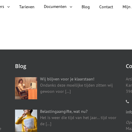
ers
Documenten
Tarieven
Blog
Contact
Mijn
Blog
Co
Wij blijven voor je klaarstaan!
Art
Ondanks deze moeilijke tijden zitten wij
Kar
gewoon voor
[…]
396
Belastingaangifte, wat nu?
inf
Het is weer die tijd van het jaar… tijd voor
Ope
de
[…]
e
Maa