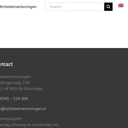
 Artiestenverloningen
ntact
iestenverloningen
olingersweg 230
2 AP Wijk bij Duurstede
0345 – 524 404
o@artiestenverloningen.nl
ningstijden
ndag, dinsdag en donderdag van