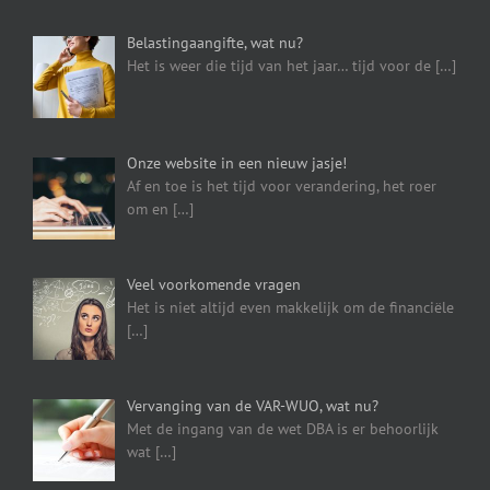
Belastingaangifte, wat nu?
Het is weer die tijd van het jaar… tijd voor de
[…]
Onze website in een nieuw jasje!
Af en toe is het tijd voor verandering, het roer
om en
[…]
Veel voorkomende vragen
Het is niet altijd even makkelijk om de financiële
[…]
Vervanging van de VAR-WUO, wat nu?
Met de ingang van de wet DBA is er behoorlijk
wat
[…]