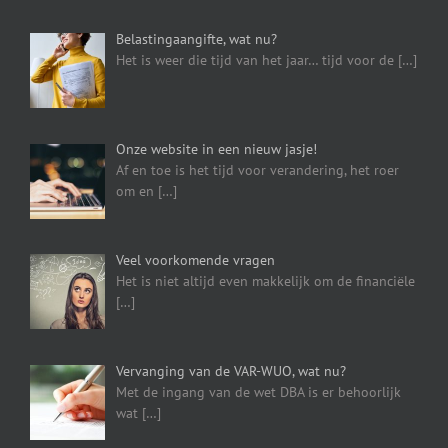
Belastingaangifte, wat nu?
Het is weer die tijd van het jaar… tijd voor de
[…]
Onze website in een nieuw jasje!
Af en toe is het tijd voor verandering, het roer
om en
[…]
Veel voorkomende vragen
Het is niet altijd even makkelijk om de financiële
[…]
Vervanging van de VAR-WUO, wat nu?
Met de ingang van de wet DBA is er behoorlijk
wat
[…]