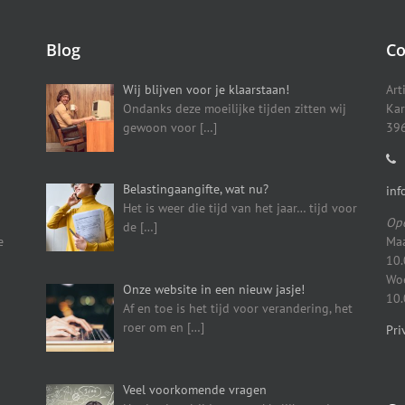
Blog
Co
Wij blijven voor je klaarstaan!
Art
Ondanks deze moeilijke tijden zitten wij
Kar
gewoon voor
[…]
396
Belastingaangifte, wat nu?
inf
Het is weer die tijd van het jaar… tijd voor
Ope
de
[…]
e
Maa
10.
Woe
Onze website in een nieuw jasje!
10.
Af en toe is het tijd voor verandering, het
roer om en
[…]
Pri
Veel voorkomende vragen