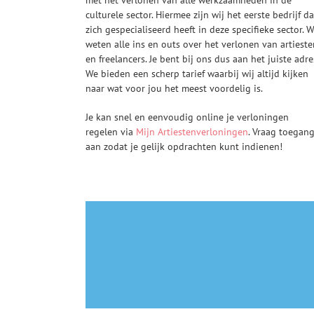
culturele sector. Hiermee zijn wij het eerste bedrijf da
zich gespecialiseerd heeft in deze specifieke sector. W
weten alle ins en outs over het verlonen van artieste
en freelancers. Je bent bij ons dus aan het juiste adre
We bieden een scherp tarief waarbij wij altijd kijken
naar wat voor jou het meest voordelig is.
Je kan snel en eenvoudig online je verloningen
regelen via
Mijn Artiestenverloningen
. Vraag toegan
aan zodat je gelijk opdrachten kunt indienen!