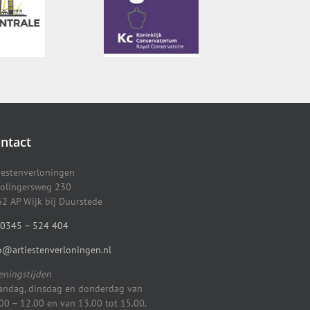
ntact
iestenverloningen
olingersweg 230
2 AP Wijk bij Duurstede
0345 – 524 404
o@artiestenverloningen.nl
ningstijden
ndag, dinsdag en donderdag van
00 – 12.00 en van 13.00 tot 15.00.