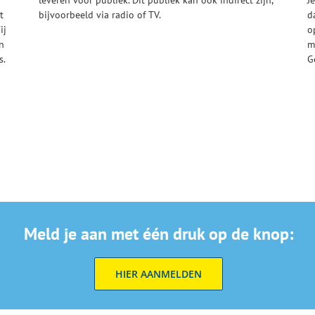
t
bijvoorbeeld via radio of TV.
d
ij
o
n
m
s.
G
g
Meld je aan met één druk op de knop:
HIER AANMELDEN