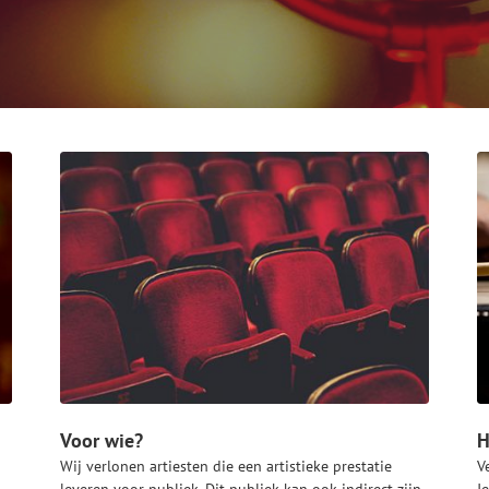
Voor wie?
H
Wij verlonen artiesten die een artistieke prestatie
V
leveren voor publiek. Dit publiek kan ook indirect zijn,
J