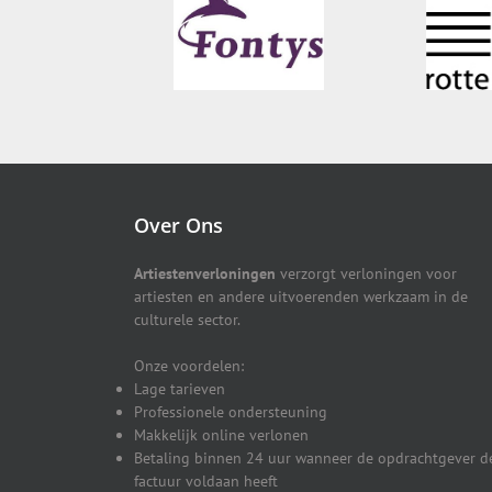
Over Ons
Artiestenverloningen
verzorgt verloningen voor
artiesten en andere uitvoerenden werkzaam in de
culturele sector.
Onze voordelen:
Lage tarieven
Professionele ondersteuning
Makkelijk online verlonen
Betaling binnen 24 uur wanneer de opdrachtgever d
factuur voldaan heeft