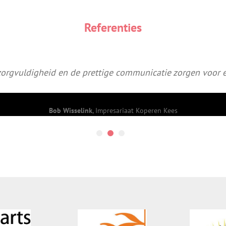
Referenties
zorgvuldigheid en de prettige communicatie zorgen voor 
Bob Wisselink
,
Impresariaat Koperen Kees