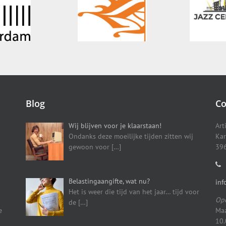
Blog
Co
Wij blijven voor je klaarstaan!
Art
Ondanks deze moeilijke tijden zitten wij
Kar
gewoon voor
[…]
396
Belastingaangifte, wat nu?
inf
Het is weer die tijd van het jaar… tijd voor
Ope
de
[…]
e
Maa
10.