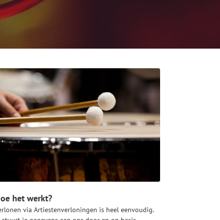
oe het werkt?
erlonen via Artiestenverloningen is heel eenvoudig.
e stuurt je gegevens aan ons door en op basis