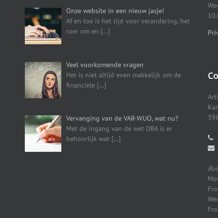
Woe
Onze website in een nieuw jasje!
10.
Af en toe is het tijd voor verandering, het
roer om en
[…]
Pri
Veel voorkomende vragen
Co
Het is niet altijd even makkelijk om de
financiële
[…]
Art
Kar
396
Vervanging van de VAR-WUO, wat nu?
Met de ingang van de wet DBA is er
behoorlijk wat
[…]
Bus
Mon
Fro
Wed
Fro