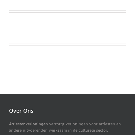
Over Ons
Artiestenverloningen
verzorgt verloningen voor artiesten en
andere uitvoerenden werkzaam in de culturele sector.